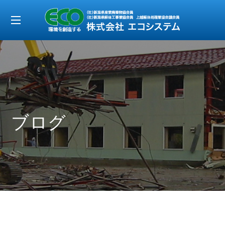
t
o
g
g
l
e
ブログ
n
a
v
i
g
a