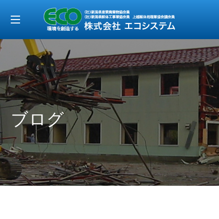
t
o
g
g
l
e
ブログ
n
a
v
i
g
a