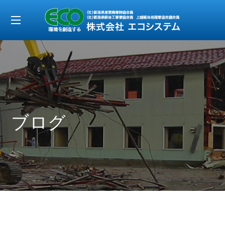
t
o
g
g
l
e
ブログ
n
a
v
i
g
a