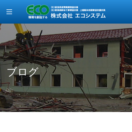
t
o
g
g
l
e
ブログ
n
a
v
i
g
a