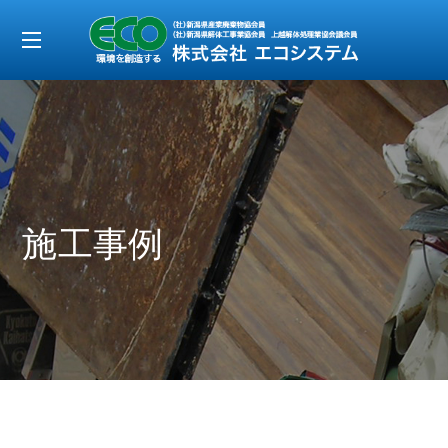
t
o
g
g
l
e
施工事例
n
a
v
i
g
a