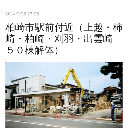
t
2014/3/26 17:26
i
o
柏崎市駅前付近（上越・柿
n
崎・柏崎・刈羽・出雲崎
５０棟解体）