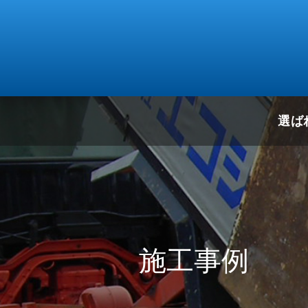
選ば
施工事例