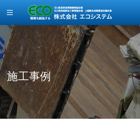
t
o
g
g
l
e
施工事例
n
a
v
i
g
a