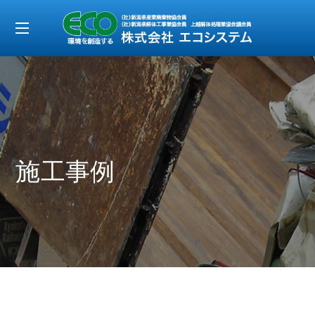
t
o
g
g
l
e
施工事例
n
a
v
i
g
a