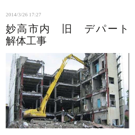
t
2014/3/26 17:27
i
o
妙高市内 旧 デパート
n
解体工事